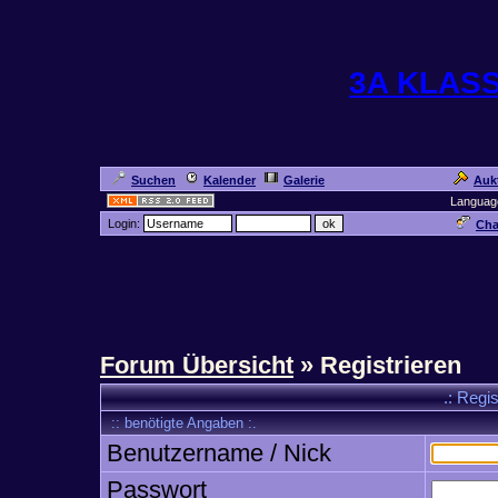
3A KLAS
Suchen
Kalender
Galerie
Auk
Languag
Login:
Cha
Forum Übersicht
» Registrieren
.: Regi
:: benötigte Angaben :.
Benutzername / Nick
Passwort