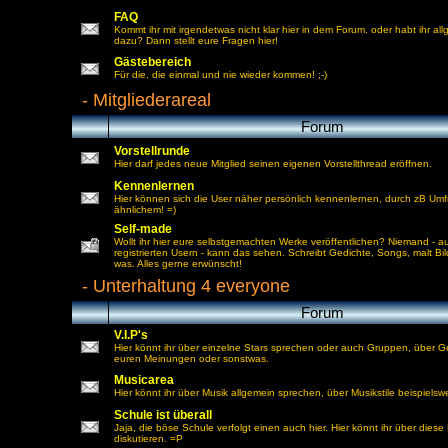
FAQ
Kommt ihr mit irgendetwas nicht klar hier in dem Forum, oder habt ihr a
dazu? Dann stellt eure Fragen hier!
Gästebereich
Für die, die einmal und nie wieder kommen! ;-)
-
Mitgliederareal
Forum
Vorstellrunde
Hier darf jedes neue Mitglied seinen eigenen Vorstellthread eröffnen.
Kennenlernen
Hier können sich die User näher persönlich kennenlernen, durch zB Um
ähnlichem! =)
Self-made
Wollt ihr hier eure selbstgemachten Werke veröffentlichen? Niemand - a
registrierten Usern - kann das sehen. Schreibt Gedichte, Songs, malt Bil
was. Alles gerne erwünscht!
-
Unterhaltung 4 everyone
Forum
V.I.P's
Hier könnt ihr über einzelne Stars sprechen oder auch Gruppen, über G
euren Meinungen oder sonstwas.
Musicarea
Hier könnt ihr über Musik allgemein sprechen, über Musikstile beispielsw
Schule ist überall
Jaja, die böse Schule verfolgt einen auch hier. Hier könnt ihr über diese
diskutieren. =P