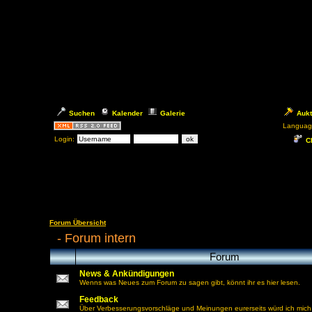
Suchen
Kalender
Galerie
Aukt
Languag
Login:
Ch
Forum Übersicht
-
Forum intern
Forum
News & Ankündigungen
Wenns was Neues zum Forum zu sagen gibt, könnt ihr es hier lesen.
Feedback
Über Verbesserungsvorschläge und Meinungen eurerseits würd ich mich 