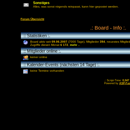
Sonstiges
Alles, was sonst nirgends reinpasst, kann hier gepostet werden.
Forum Übersicht
.: Board - Info :.
:: Statistiken :.
Board aktiv seit
09.06.2007
(7000 Tage), Mitglieder
394
, neuestes Mitglie
Zugriffe diesen Monat
6 172
,
mehr ..
:: Mitglieder online :.
keiner online
:: Kalender-Events (nächsten 14 Tage) :.
keine Termine vorhanden
.: Script-Time:
0,047
Powered by
ASP-Fas