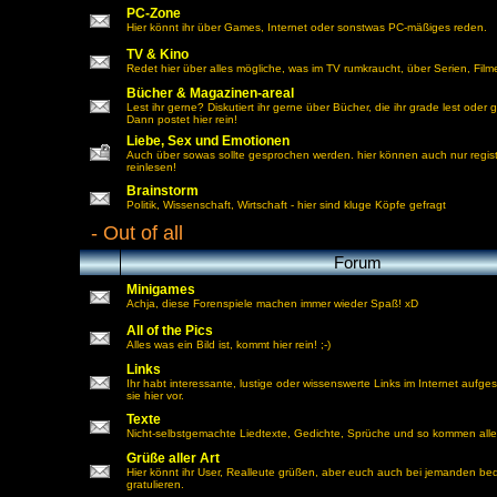
PC-Zone
Hier könnt ihr über Games, Internet oder sonstwas PC-mäßiges reden.
TV & Kino
Redet hier über alles mögliche, was im TV rumkraucht, über Serien, Fil
Bücher & Magazinen-areal
Lest ihr gerne? Diskutiert ihr gerne über Bücher, die ihr grade lest oder
Dann postet hier rein!
Liebe, Sex und Emotionen
Auch über sowas sollte gesprochen werden. hier können auch nur regist
reinlesen!
Brainstorm
Politik, Wissenschaft, Wirtschaft - hier sind kluge Köpfe gefragt
-
Out of all
Forum
Minigames
Achja, diese Forenspiele machen immer wieder Spaß! xD
All of the Pics
Alles was ein Bild ist, kommt hier rein! ;-)
Links
Ihr habt interessante, lustige oder wissenswerte Links im Internet aufges
sie hier vor.
Texte
Nicht-selbstgemachte Liedtexte, Gedichte, Sprüche und so kommen alle 
Grüße aller Art
Hier könnt ihr User, Realleute grüßen, aber euch auch bei jemanden b
gratulieren.