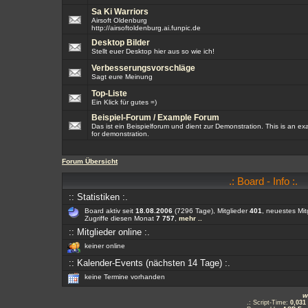
Sa Ki Warriors
Airsoft Oldenburg
http://airsoftoldenburg.ai.funpic.de
Desktop Bilder
Stellt euer Desktop hier aus so wie ich!
Verbesserungsvorschläge
Sagt eure Meinung
Top-Liste
Ein Klick für gutes =)
Beispiel-Forum / Example Forum
Das ist ein Beispielforum und dient zur Demonstration. This is an e
for demonstration.
Forum Übersicht
.: Board - Info :.
:: Statistiken :.
Board aktiv seit
18.08.2006
(7296 Tage), Mitglieder
401
, neuestes Mit
Zugriffe diesen Monat
7 757
,
mehr ..
:: Mitglieder online :.
keiner online
:: Kalender-Events (nächsten 14 Tage) :.
keine Termine vorhanden
w
.: Script-Time:
0,031