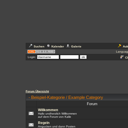
Suchen
Kalender
Galerie
Auk
Languag
Login:
Ch
Forum Übersicht
-
Beispiel-Kategorie / Example Category
Forum
Willkommen
Hallo undherzlich Willkommen
auf dem Forum von Kalle
Regeln
Angucken und dann Posten