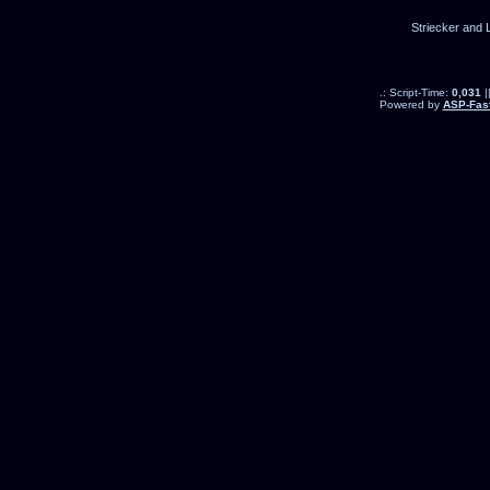
Striecker and 
.: Script-Time:
0,031
|
Powered by
ASP-Fas