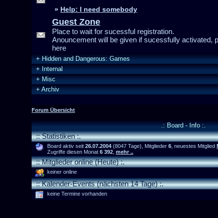
»
Help: I need somebody
Guest Zone
Place to wait for sucessful registration.
Anouncement will be given if sucessfully activated,
here
+
Hidden and Dangerous: Games
+
Internal
+
Misc
+
Archiv
Forum Übersicht
.: Board - Info :.
:: Statistiken :.
Board aktiv seit
26.07.2004
(8047 Tage), Mitglieder
6
, neuestes Mitglied
Zugriffe diesen Monat
6 392
,
mehr ..
:: Mitglieder online (Heute) :.
keiner online
:: Kalender-Events (nächsten 14 Tage) :.
keine Termine vorhanden