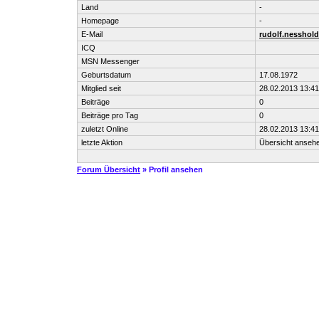
Land
-
Homepage
-
E-Mail
rudolf.nesshol
ICQ
MSN Messenger
Geburtsdatum
17.08.1972
Mitglied seit
28.02.2013 13:41
Beiträge
0
Beiträge pro Tag
0
zuletzt Online
28.02.2013 13:41
letzte Aktion
Übersicht anseh
Forum Übersicht
» Profil ansehen