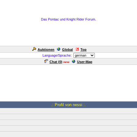
Das Pontiac und Knight Rider Forum.
Auktionen
Global
Top
Language/Sprache:
Chat (
0
)
User-Map
new
.: Profil von nessi :.