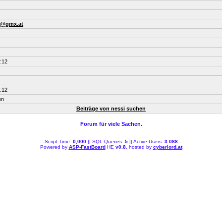
d@gmx.at
:12
:12
en
Beiträge von nessi suchen
Forum für viele Sachen.
.: Script-Time:
0,000
|| SQL-Queries:
5
|| Active-Users:
3 088
:.
Powered by
ASP-FastBoard
HE
v0.8
, hosted by
cyberlord.at