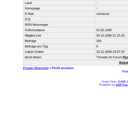
Land
-
Homepage
-
E-Mail
versteckt
ICQ
MSN Messenger
Geburtsdatum
02.05.1980
Mitglied seit
09.10.2006 01:25:26
Beiträge
293
Beiträge pro Tag
0
zuletzt Online
10.12.2008 23:07:32
letzte Aktion
Threads im Forum
Pon
Beitr
Forum Übersicht
» Profil ansehen
For
.: Script-Time:
0,000
|
Powered by
ASP-Fas