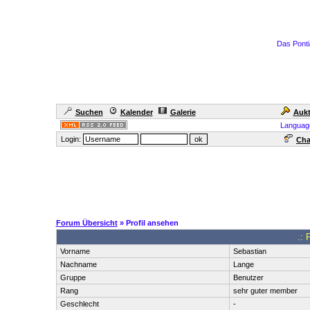
Das Ponti
Suchen
Kalender
Galerie
Aukt
Languag
Login:
Cha
Forum Übersicht
» Profil ansehen
.: 
Vorname
Sebastian
Nachname
Lange
Gruppe
Benutzer
Rang
sehr guter member
Geschlecht
-