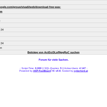
google.com/group/vivadi/web/download-free-wav-
om
m
:34
:34
en
Beiträge von ActErzDLpfNggRuC suchen
Forum für viele Sachen.
.: Script-Time:
0,000
|| SQL-Queries:
5
|| Active-Users:
4 147
:.
Powered by
ASP-FastBoard
HE
v0.8
, hosted by
cyberlord.at