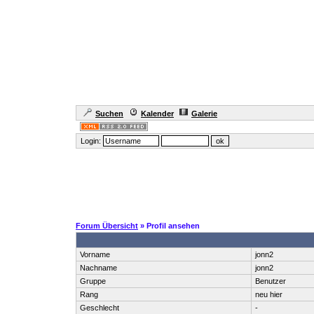
Suchen
Kalender
Galerie
Login:
Forum Übersicht
» Profil ansehen
Vorname
jonn2
Nachname
jonn2
Gruppe
Benutzer
Rang
neu hier
Geschlecht
-