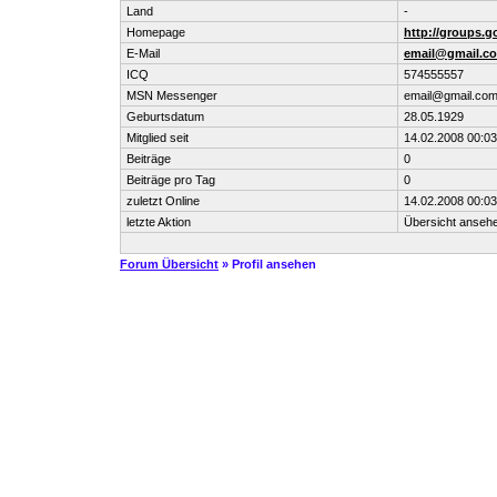
Land
-
Homepage
http://groups.
E-Mail
email@gmail.c
ICQ
574555557
MSN Messenger
email@gmail.co
Geburtsdatum
28.05.1929
Mitglied seit
14.02.2008 00:03
Beiträge
0
Beiträge pro Tag
0
zuletzt Online
14.02.2008 00:03
letzte Aktion
Übersicht anseh
Forum Übersicht
» Profil ansehen