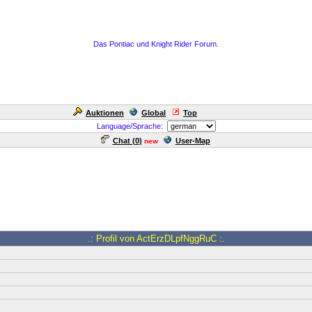
Das Pontiac und Knight Rider Forum.
Auktionen
Global
Top
Language/Sprache:
Chat (
0
)
User-Map
new
.: Profil von ActErzDLpfNggRuC :.