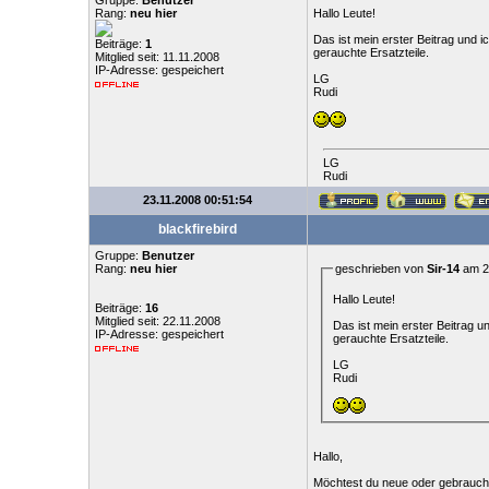
Gruppe:
Benutzer
Rang:
neu hier
Hallo Leute!
Das ist mein erster Beitrag und 
Beiträge:
1
gerauchte Ersatzteile.
Mitglied seit: 11.11.2008
IP-Adresse: gespeichert
LG
Rudi
LG
Rudi
23.11.2008 00:51:54
blackfirebird
Gruppe:
Benutzer
Rang:
neu hier
geschrieben von
Sir-14
am 23
Hallo Leute!
Beiträge:
16
Mitglied seit: 22.11.2008
Das ist mein erster Beitrag 
IP-Adresse: gespeichert
gerauchte Ersatzteile.
LG
Rudi
Hallo,
Möchtest du neue oder gebrauch