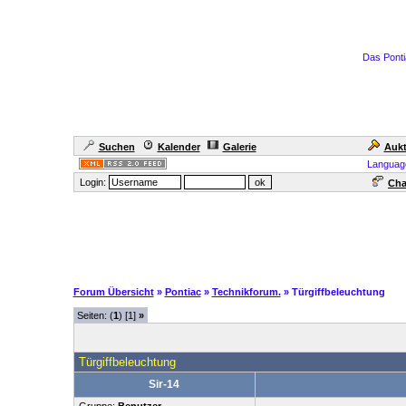
Das Ponti
Suchen
Kalender
Galerie
Aukt
Languag
Login:
Cha
Forum Übersicht
»
Pontiac
»
Technikforum.
» Türgiffbeleuchtung
Seiten: (
1
) [1]
»
Türgiffbeleuchtung
Sir-14