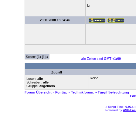
lg
29.11.2008 13:34:46
Seiten: (
1
) [1]
»
alle Zeiten sind
GMT +1:00
Zugriff
keine
Lesen:
alle
Schreiben:
alle
Gruppe:
allgemein
Forum Übersicht
»
Pontiac
»
Technikforum.
» Türgiffbeleuchtung
For
.: Script-Time:
0,014
|
Powered by
ASP-Fas