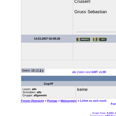
Cruisen!
Gruss Sebastian
14.03.2007 02:08:28
Seiten: (
2
) [1]
2
»
alle Zeiten sind
GMT +1:00
Zugriff
keine
Lesen:
alle
Schreiben:
alle
Gruppe:
allgemein
Forum Übersicht
»
Pontiac
»
Meinungen!
» Lohnt es sich noch
For
.: Script-Time:
0,031
|
Powered by
ASP-Fas