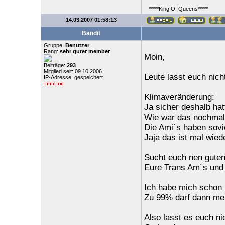
*****King Of Queens*****
14.03.2007 01:58:13
Bandit
Gruppe:
Benutzer
Rang:
sehr guter member
Moin,
Beiträge:
293
Mitglied seit: 09.10.2006
Leute lasst euch nicht
IP-Adresse: gespeichert
Klimaveränderung:
Ja sicher deshalb hat
Wie war das nochmal
Die Ami´s haben sovie
Jaja das ist mal wied
Sucht euch nen guten
Eure Trans Am´s und f
Ich habe mich schon 
Zu 99% darf dann mei
Also lasst es euch nic