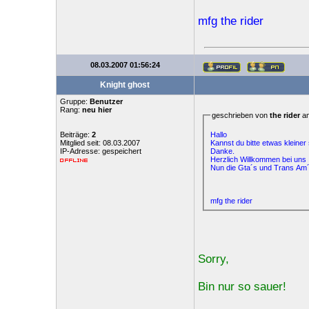
mfg the rider
08.03.2007 01:56:24
Knight ghost
Gruppe:
Benutzer
Rang:
neu hier
geschrieben von
the rider
am
Hallo
Beiträge:
2
Kannst du bitte etwas kleiner
Mitglied seit: 08.03.2007
Danke.
IP-Adresse: gespeichert
Herzlich Willkommen bei uns
Nun die Gta´s und Trans Am´s
mfg the rider
Sorry,
Bin nur so sauer!