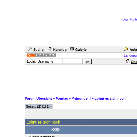
Das Ponti
Suchen
Kalender
Galerie
Aukt
Languag
Login:
Cha
Forum Übersicht
»
Pontiac
»
Meinungen!
» Lohnt es sich noch
Seiten: (
2
) [1]
2
»
Lohnt es sich noch
KOQ