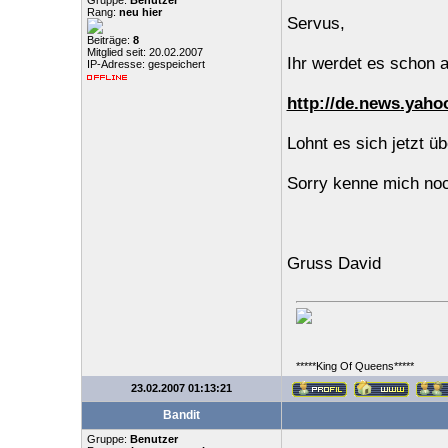
Gruppe:
Benutzer
Rang:
neu hier
Servus,
Beiträge:
8
Mitglied seit: 20.02.2007
Ihr werdet es schon a
IP-Adresse: gespeichert
http://de.news.yaho
Lohnt es sich jetzt ü
Sorry kenne mich noc
Gruss David
*****King Of Queens*****
23.02.2007 01:13:21
Bandit
Gruppe:
Benutzer