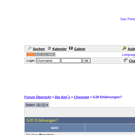
Das Ponti
Suchen
Kalender
Galerie
Aukt
Languag
Login:
Cha
Forum Übersicht
»
Die Ami´s
»
Chevrolet
» G20 Erfahrungen?
Seiten: (
1
) [1]
»
G20 Erfahrungen?
savi