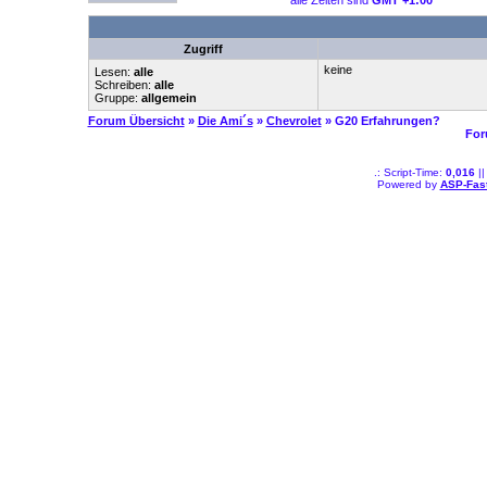
alle Zeiten sind
GMT +1:00
Zugriff
keine
Lesen:
alle
Schreiben:
alle
Gruppe:
allgemein
Forum Übersicht
»
Die Ami´s
»
Chevrolet
» G20 Erfahrungen?
For
.: Script-Time:
0,016
||
Powered by
ASP-Fas