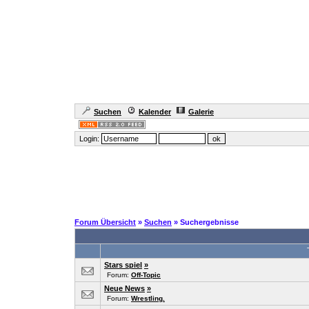
Suchen
Kalender
Galerie
Login:
Forum Übersicht
»
Suchen
» Suchergebnisse
Stars spiel
»
Forum:
Off-Topic
Neue News
»
Forum:
Wrestling.