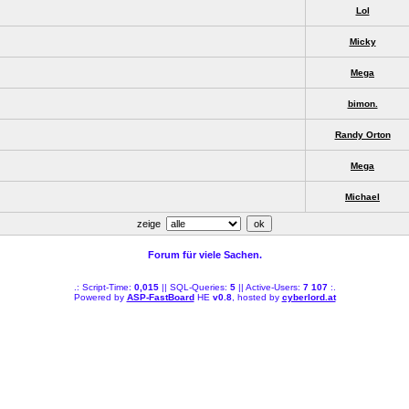
Lol
Micky
Mega
bimon.
Randy Orton
Mega
Michael
zeige
Forum für viele Sachen.
.: Script-Time:
0,015
|| SQL-Queries:
5
|| Active-Users:
7 107
:.
Powered by
ASP-FastBoard
HE
v0.8
, hosted by
cyberlord.at