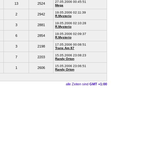
27.05.2006 00:45:51
13
2524
Mega
19.05.2006 02:11:39
2
2942
R.Mysterio
19.05.2006 02:10:28
3
2881
R.Mysterio
19.05.2006 02:09:37
6
2854
R.Mysterio
17.05.2006 00:08:51
3
2198
Trans Am 87
15.05.2006 23:08:23
7
2203
Randy Orton
15.05.2006 23:06:51
1
2606
Randy Orton
alle Zeiten sind
GMT +1:00