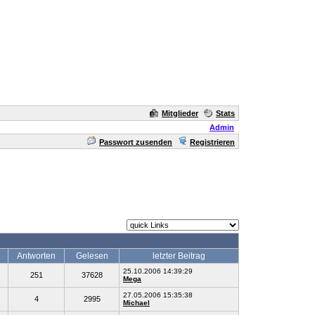
Mitglieder
Stats
Admin
Passwort zusenden
Registrieren
Antworten
Gelesen
letzter Beitrag
25.10.2006 14:39:29
251
37628
Mega
27.05.2006 15:35:38
4
2995
Michael