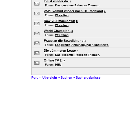
lol ist wieder da.
»
Forum:
Das gesamte Paket an Themen.
WWE kommt wieder nach Deutschland
»
Forum:
Wrestling.
Raw VS Smackdown
»
Forum:
Wrestling.
World Champion.
»
Forum:
Wrestling.
Frage an die Boardleitung
»
Forum:
Lob,Kritike,Ankündigungen und News.
Die dümmsten Leute
»
Forum:
Das gesamte Paket an Themen.
Online TV 2.
»
Forum:
Hilfe!
Forum Übersicht
»
Suchen
» Suchergebnisse