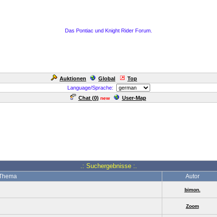
Das Pontiac und Knight Rider Forum.
Auktionen
Global
Top
Language/Sprache:
Chat (
0
)
User-Map
new
.: Suchergebnisse :.
Thema
Autor
bimon.
Zoom