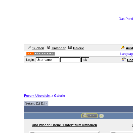
Das Ponti
Suchen
Kalender
Galerie
Aukt
Languag
Login:
Cha
Forum Übersicht
» Galerie
Seiten: (
1
) [1]
»
.
Und wieder 3 neue "Opfer" zum umbauen