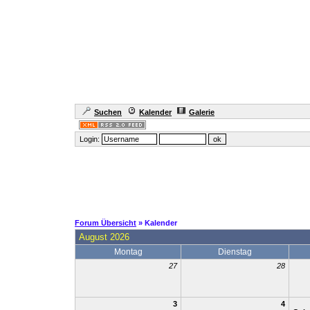
Suchen
Kalender
Galerie
Login:
Forum Übersicht
» Kalender
August 2026
Montag
Dienstag
27
28
3
4