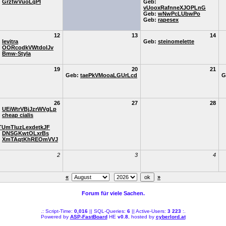
:
GrztwVuoLqPI
Geb:
vUooxRafnneXJOPLnG
Geb:
wNwPcLUbwPo
Geb:
rapesex
12
13
14
:
levitra
Geb:
steinomelette
:
OORcodkVWtdoIJv
:
Bmw-Styla
19
20
21
Geb:
taePkVMooaLGUrLcd
G
26
27
28
:
UEiWtrVBjJzrWVgLp
:
cheap cialis
:
TUmTIuzLexdetkJF
:
DNSGKwtOLxrBs
:
XmTAqtKhREOmVVJ
2
3
4
«
»
Forum für viele Sachen.
.: Script-Time:
0,016
|| SQL-Queries:
6
|| Active-Users:
3 223
:.
Powered by
ASP-FastBoard
HE
v0.8
, hosted by
cyberlord.at