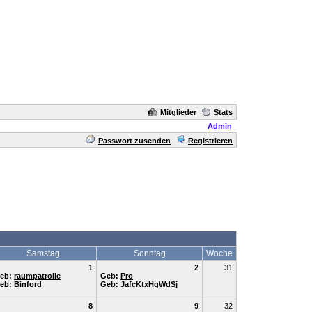
Mitglieder
Stats
Admin
Passwort zusenden
Registrieren
Samstag
Sonntag
Woche
1
2
31
eb:
raumpatrolie
Geb:
Pro
eb:
Binford
Geb:
JafcKtxHgWdSj
8
9
32