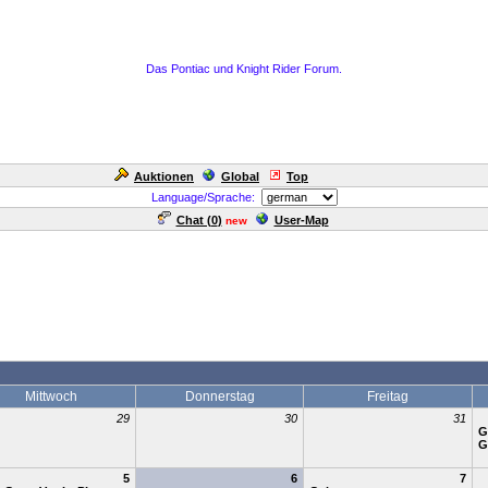
Das Pontiac und Knight Rider Forum.
Auktionen
Global
Top
Language/Sprache:
Chat (
0
)
User-Map
new
Mittwoch
Donnerstag
Freitag
29
30
31
G
G
5
6
7