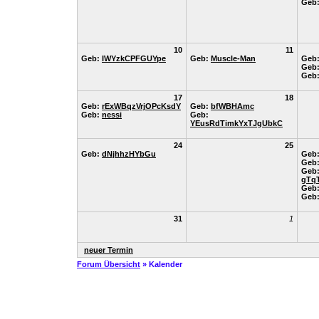
Geb
10
11
Geb:
IWYzkCPFGUYpe
Geb:
Muscle-Man
Geb
Geb
Geb
17
18
Geb:
rExWBqzVrjOPcKsdY
Geb:
bfWBHAmc
Geb:
nessi
Geb:
YEusRdTimkYxTJgUbkC
24
25
Geb:
dNjhhzHYbGu
Geb
Geb
Geb
gTq
Geb
Geb
31
1
neuer Termin
Forum Übersicht
» Kalender