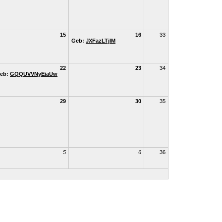
15
16
33
Geb:
JXFazLTjlM
22
23
34
eb:
GQQUVVNyEiaUw
29
30
35
5
6
36