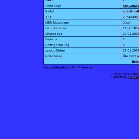
Land
-
Homepage
http://ma
E-Mail
aldo@mail
ICQ
20543498
MSN Messenger
Justin
Geburtsdatum
14.08.193
Mitglied seit
22.01.200
Beiträge
0
Beiträge pro Tag
0
zuletzt Online
22.01.200
letzte Aktion
Übersicht 
Beit
Forum Übersicht
» Profil ansehen
.: Script-Time:
0,016
Powered by
ASP-Fas