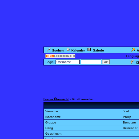
Suchen
Kalender
Galerie
A
Languag
Login:
Ch
Forum Übersicht
» Profil ansehen
.
Vorname
Joel
Nachname
Phillip
Gruppe
Benutzer
Rang
Reisender
Geschlecht
-