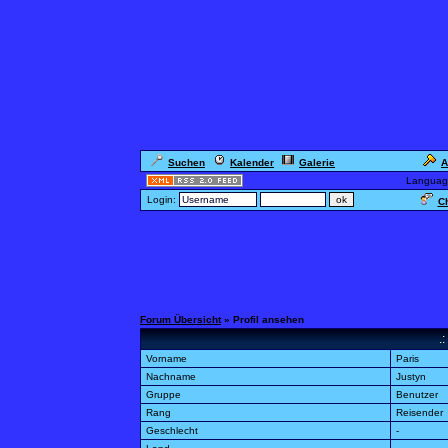
Suchen
Kalender
Galerie
A
Languag
Login:
Ch
Forum Übersicht
» Profil ansehen
.:
Vorname
Paris
Nachname
Justyn
Gruppe
Benutzer
Rang
Reisender
Geschlecht
-