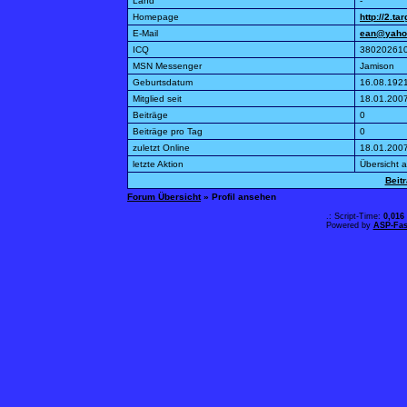
Land
-
Homepage
http://2.t
E-Mail
ean@yaho
ICQ
38020261
MSN Messenger
Jamison
Geburtsdatum
16.08.192
Mitglied seit
18.01.200
Beiträge
0
Beiträge pro Tag
0
zuletzt Online
18.01.200
letzte Aktion
Übersicht 
Beit
Forum Übersicht
» Profil ansehen
.: Script-Time:
0,016
Powered by
ASP-Fas