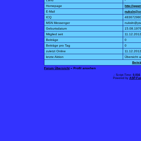
Land
-
Homepage
http://ggq
E-Mail
nuksln@y
ICQ
48367298
MSN Messenger
nuksln@ys
Geburtsdatum
15.08.197
Mitglied seit
11.12.2012
Beiträge
0
Beiträge pro Tag
0
zuletzt Online
11.12.2012
letzte Aktion
Übersicht 
Beitr
Forum Übersicht
» Profil ansehen
.: Script-Time:
0,016
Powered by
ASP-Fas