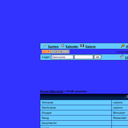
Suchen
Kalender
Galerie
A
Languag
Login:
Ch
Forum Übersicht
» Profil ansehen
.:
Vorname
cwznnc
Nachname
cwznnc
Gruppe
Benutzer
Rang
Reisender
Geschlecht
-