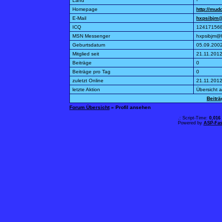
Land
-
Homepage
http://mu
E-Mail
hxpsibjm
ICQ
12417156
MSN Messenger
hxpsibjm@
Geburtsdatum
05.09.200
Mitglied seit
21.11.2012
Beiträge
0
Beiträge pro Tag
0
zuletzt Online
21.11.2012
letzte Aktion
Übersicht 
Beitr
Forum Übersicht
» Profil ansehen
.: Script-Time:
0,016
Powered by
ASP-Fas