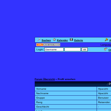
Suchen
Kalender
Galerie
A
Languag
Login:
Ch
Forum Übersicht
» Profil ansehen
.: 
Vorname
Hpacizht
Nachname
Hpacizht
Gruppe
Benutzer
Rang
Reisender
Geschlecht
-