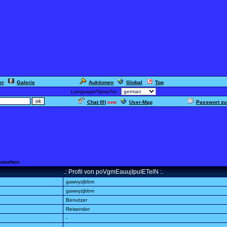
er
Galerie
Auktionen
Global
Top
Language/Sprache:
Chat (
0
)
User-Map
Passwort z
new
 ansehen
.: Profil von poVgmEauujIpuIETelN :.
gawvyzjbbm
gawvyzjbbm
Benutzer
Reisender
-