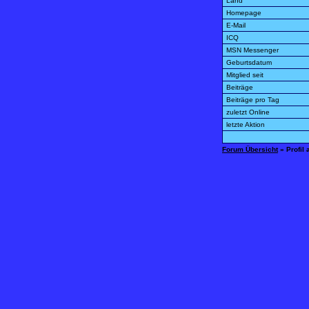
Land
Homepage
E-Mail
ICQ
MSN Messenger
Geburtsdatum
Mitglied seit
Beiträge
Beiträge pro Tag
zuletzt Online
letzte Aktion
Forum Übersicht
» Profil