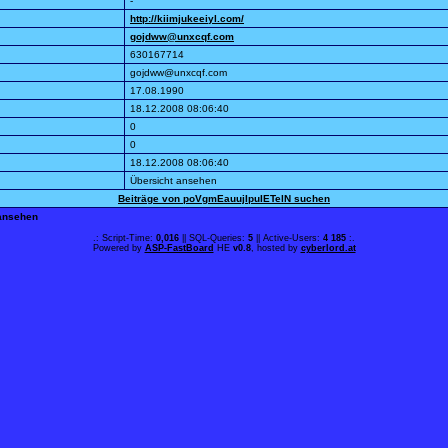
-
http://kiimjukeeiyl.com/
gojdww@unxcqf.com
630167714
gojdww@unxcqf.com
17.08.1990
18.12.2008 08:06:40
0
0
18.12.2008 08:06:40
Übersicht ansehen
Beiträge von poVgmEauujIpuIETelN suchen
 ansehen
.: Script-Time:
0,016
|| SQL-Queries:
5
|| Active-Users:
4 185
:.
Powered by
ASP-FastBoard
HE
v0.8
, hosted by
cyberlord.at