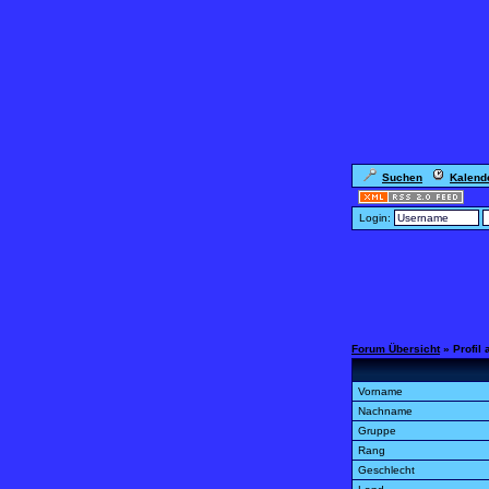
Suchen
Kalend
Login:
Forum Übersicht
» Profil
Vorname
Nachname
Gruppe
Rang
Geschlecht