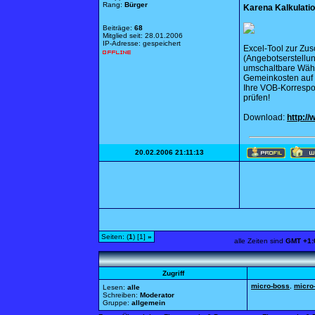
Rang:
Bürger
Karena Kalkulatio
Beiträge:
68
Mitglied seit: 28.01.2006
IP-Adresse: gespeichert
Excel-Tool zur Zus
(Angebotserstellun
umschaltbare Währ
Gemeinkosten auf d
Ihre VOB-Korrespo
prüfen!
Download:
http:/
20.02.2006 21:11:13
Seiten: (
1
) [1]
»
alle Zeiten sind
GMT +1:
Zugriff
micro-boss
,
micro
Lesen:
alle
Schreiben:
Moderator
Gruppe:
allgemein