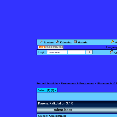
Suchen
Kalender
Galerie
A
Languag
Login:
Ch
Forum Übersicht
»
Firmentools & Programme
»
Firmentools &
Seiten: (
1
) [1]
»
Karena Kalkulation 3.4.0
micro-boss
Gruppe:
Administrator