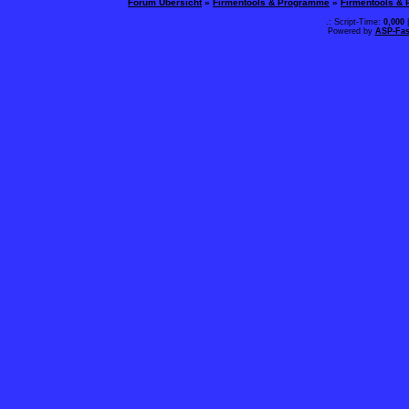
Forum Übersicht
»
Firmentools & Programme
»
Firmentools &
.: Script-Time:
0,000
|
Powered by
ASP-Fas