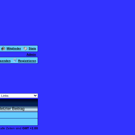
Mitglieder
Stats
Admin
usenden
Registrieren
letzter Beitrag
alle Zeiten sind
GMT +1:00