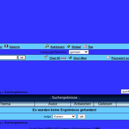
er
Galerie
Auktionen
Global
Top
Language/Sprache:
Chat (
0
)
User-Map
Passwort z
new
n
» Suchergebnisse
.: Suchergebnisse :.
Thema
Autor
Antworten
Gelesen
Es wurden keine Ergebnisse gefunden!
zeige
n
» Suchergebnisse
.: Script-Time:
0,016
|| SQL-Queries:
5
|| Active-Users:
2 880
:.