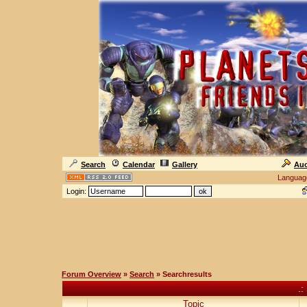
Search
Calendar
Gallery
Auc
Languag
Login:
Forum Overview
»
Search
» Searchresults
.:
Topic