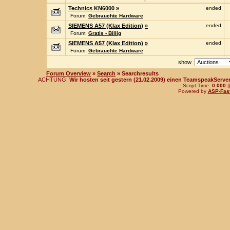
Technics KN6000
»
ended
Forum:
Gebrauchte Hardware
SIEMENS A57 (Klax Edition)
»
ended
Forum:
Gratis - Billig
SIEMENS A57 (Klax Edition)
»
ended
Forum:
Gebrauchte Hardware
show
Forum Overview
»
Search
» Searchresults
ACHTUNG!
Wir hosten seit gestern (21.02.2009) einen TeamspeakServer!
.: Script-Time:
0.000
|
Powered by
ASP-Fas