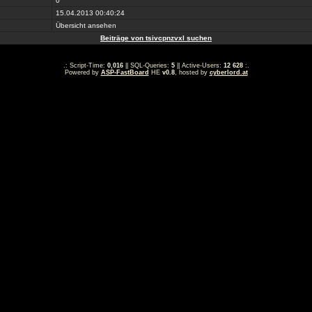
0
15.04.2013 00:40:24
Übersicht ansehen
Beiträge von tsivcpnzvxl suchen
.: Script-Time:
0,016
|| SQL-Queries:
5
|| Active-Users:
12 628
:.
Powered by
ASP-FastBoard
HE
v0.8
, hosted by
cyberlord.at