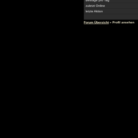
Beiträge pro Tag
zuletzt Online
letzte Aktion
Forum Übersicht
» Profil ansehen