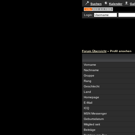
Suchen
Kalender
Gal
Login:
Forum Übersicht
» Profil ansehen
Vorname
Nachname
Gruppe
Rang
Geschlecht
Land
Homepage
E-Mail
ICQ
MSN Messenger
Geburtsdatum
Mitglied seit
Beiträge