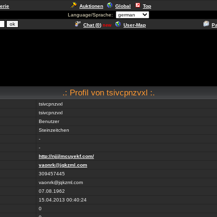
erie
Auktionen
Global
Top
Language/Sprache:
Chat (
0
)
User-Map
P
new
.: Profil von tsivcpnzvxl :.
tsivcpnzvxl
tsivcpnzvxl
Benutzer
Steinzeitchen
-
-
http://njjjlmcuyekf.com/
vaonrk@jqkzml.com
309457445
vaonrk@jqkzml.com
07.08.1962
15.04.2013 00:40:24
0