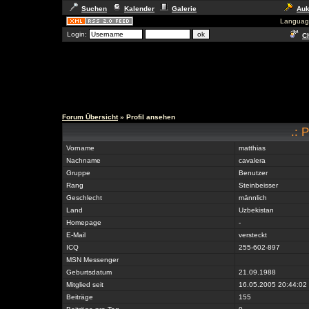
Suchen
Kalender
Galerie
Auk
Languag
Login:
Ch
Forum Übersicht
» Profil ansehen
.: P
Vorname
matthias
Nachname
cavalera
Gruppe
Benutzer
Rang
Steinbeisser
Geschlecht
männlich
Land
Uzbekistan
Homepage
-
E-Mail
versteckt
ICQ
255-602-897
MSN Messenger
Geburtsdatum
21.09.1988
Mitglied seit
16.05.2005 20:44:02
Beiträge
155