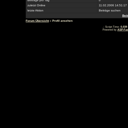
Beiträge pro Tag
0
zuletzt Online
11.02.2006 14:51:17
letzte Aktion
Beiträge suchen
Bei
Forum Übersicht
» Profil ansehen
.: Script-Time:
0,039
Powered by
ASP-Fas