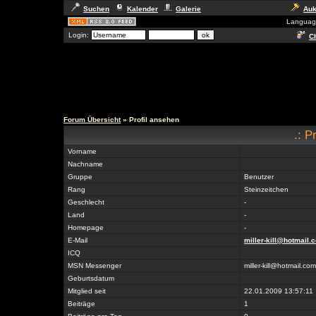
Suchen
Kalender
Galerie
Auk
Languag
Login:
Ch
Forum Übersicht
» Profil ansehen
.: P
Vorname
Nachname
Gruppe
Benutzer
Rang
Steinzeitchen
Geschlecht
-
Land
-
Homepage
-
E-Mail
miller-kill@hotmail.
ICQ
MSN Messenger
miller-kill@hotmail.com
Geburtsdatum
Mitglied seit
22.01.2009 13:57:11
Beiträge
1