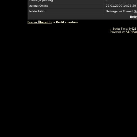
Beiträge pro Tag
0
zuletzt Online
22.01.2009 14:26:29
letzte Aktion
Beiträge im Thread
Di
Beit
Forum Übersicht
» Profil ansehen
.: Script-Time:
0,016
Powered by
ASP-Fas