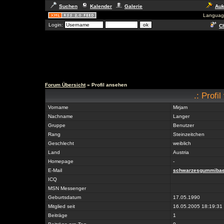
Suchen
Kalender
Galerie
Auk
Languag
Login:
Ch
Forum Übersicht
» Profil ansehen
.: Profi
Vorname
Mirjam
Nachname
Langer
Gruppe
Benutzer
Rang
Steinzeitchen
Geschlecht
weiblich
Land
Austria
Homepage
-
E-Mail
schwarzesgummibae
ICQ
MSN Messenger
Geburtsdatum
17.05.1990
Mitglied seit
16.05.2005 18:19:31
Beiträge
1