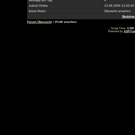
Beiträge pro Tag
0
zuletzt Online
13.08.2006 13:20:20
letzte Aktion
Übersicht ansehen
Beiträge
Forum Übersicht
» Profil ansehen
.: Script-Time:
0,000
Powered by
ASP-Fas