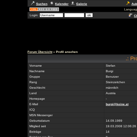
Suchen
Kalender
Galerie
Auk
Languag
Login:
Ch
Forum Übersicht
» Profil ansehen
.: Pr
Vorname
Stefan
Nachname
Burgi
Gruppe
Benutzer
Rang
Steinzeitchen
Geschlecht
männlich
Land
Austria
Homepage
-
E-Mail
burgi@keine.at
ICQ
MSN Messenger
Geburtsdatum
14.09.1989
Mitglied seit
19.03.2008 12:06:26
Beiträge
14