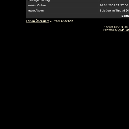
Beiträge pro Tag
0
zuletzt Online
16.04.2009 21:57:50
letzte Aktion
Beiträge im Thread
Di
Beit
Forum Übersicht
» Profil ansehen
.: Script-Time:
0,000
Powered by
ASP-Fas