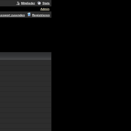
Mitglieder
Stats
Admin
asswort zusenden
Registrieren