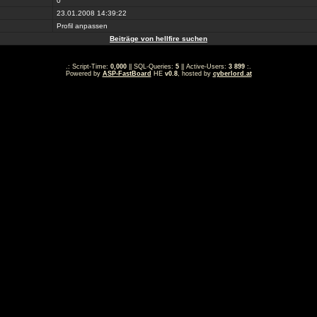
0
23.01.2008 14:39:22
Profil anpassen
Beiträge von hellfire suchen
.: Script-Time:
0,000
|| SQL-Queries:
5
|| Active-Users:
3 899
:.
Powered by
ASP-FastBoard
HE
v0.8
, hosted by
cyberlord.at