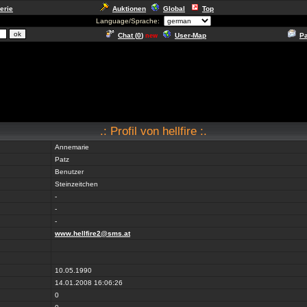
erie
Auktionen
Global
Top
Language/Sprache:
Chat (
0
)
User-Map
P
new
.: Profil von hellfire :.
Annemarie
Patz
Benutzer
Steinzeitchen
-
-
-
www.hellfire2@sms.at
10.05.1990
14.01.2008 16:06:26
0