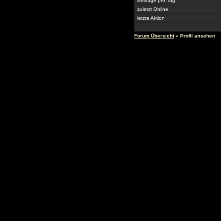
Beiträge pro Tag
zuletzt Online
letzte Aktion
Forum Übersicht
» Profil ansehen