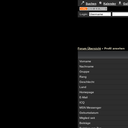
Suchen
Kalender
Gal
Login:
Forum Übersicht
» Profil ansehen
Vorname
Nachname
Gruppe
Rang
Geschlecht
Land
Homepage
E-Mail
ICQ
MSN Messenger
Geburtsdatum
Mitglied seit
Beiträge