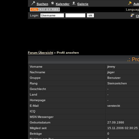
Suchen
Kalender
Galerie
Auk
Languag
Login:
Ch
Forum Übersicht
» Profil ansehen
.: Pr
Vorname
jimmy
Nachname
jäger
Gruppe
Benutzer
Rang
Steinzeitchen
Geschlecht
-
Land
-
Homepage
-
E-Mail
versteckt
ICQ
MSN Messenger
Geburtsdatum
27.09.1986
Mitglied seit
15.11.2006 02:30:25
Beiträge
0