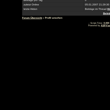
Beiträge pro Tag
0
zuletzt Online
05.01.2007 21:29:30
letzte Aktion
Beiträge im Thread
Hi
Beitr
Forum Übersicht
» Profil ansehen
.: Script-Time:
0,000
Powered by
ASP-Fas