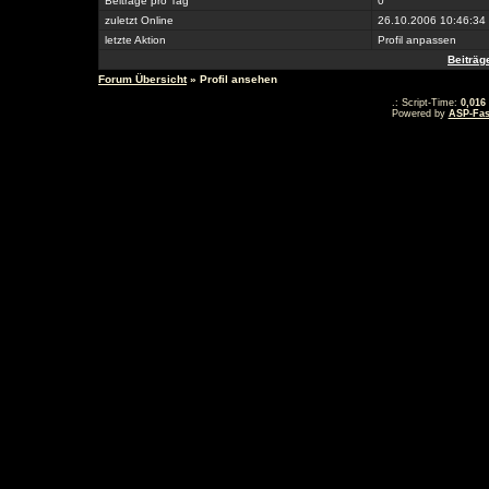
Beiträge pro Tag
0
zuletzt Online
26.10.2006 10:46:34
letzte Aktion
Profil anpassen
Beiträ
Forum Übersicht
» Profil ansehen
.: Script-Time:
0,016
Powered by
ASP-Fas