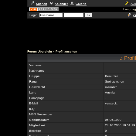
Suchen
Kalender
Galerie
Auk
Languag
Login:
Ch
Forum Übersicht
» Profil ansehen
.: Prof
Vorname
Nachname
Gruppe
Benutzer
Rang
Steinzeitchen
Geschlecht
männlich
Land
Austria
Homepage
-
E-Mail
versteckt
ICQ
MSN Messenger
Geburtsdatum
05.05.1990
Mitglied seit
24.10.2006 19:51:19
Beiträge
0