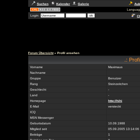
Suchen
Kalender
Galerie
Auk
Languag
Login:
Ch
Forum Übersicht
» Profil ansehen
.: Prof
Vorname
Maximaus
Nachname
Gruppe
Benutzer
Rang
Steinzeitchen
Geschlecht
-
Land
-
Homepage
http://hihi
E-Mail
versteckt
ICQ
MSN Messenger
Geburtsdatum
10.09.1988
Mitglied seit
05.09.2005 13:14:06
Beiträge
1