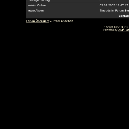
Beiträge pro Tag
0
zuletzt Online
05.09.2005 13:47:47
letzte Aktion
Threads im Forum
Ste
Beiträ
Forum Übersicht
» Profil ansehen
.: Script-Time:
0,016
Powered by
ASP-Fas