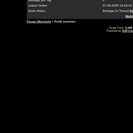
Beiträge pro Tag
0
zuletzt Online
07.08.2005 19:04:42
letzte Aktion
Beiträge im Thread
Fo
Beit
Forum Übersicht
» Profil ansehen
.: Script-Time:
0,008
Powered by
ASP-Fas