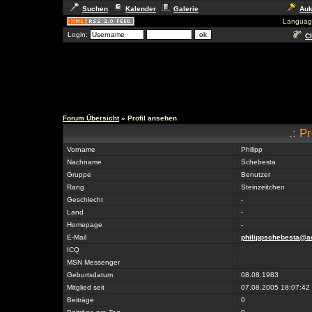
Suchen
Kalender
Galerie
Auk
Languag
Login:
Ch
Forum Übersicht
» Profil ansehen
.: Pr
Vorname
Philipp
Nachname
Schebesta
Gruppe
Benutzer
Rang
Steinzeitchen
Geschlecht
-
Land
-
Homepage
-
E-Mail
philippschebesta@a
ICQ
MSN Messenger
Geburtsdatum
08.08.1983
Mitglied seit
07.08.2005 18:07:42
Beiträge
0