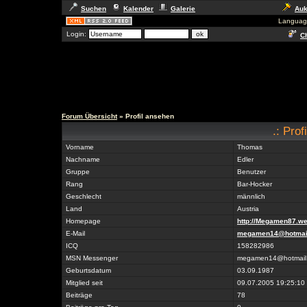
Suchen
Kalender
Galerie
Auk
Languag
Login:
Ch
Forum Übersicht
» Profil ansehen
.: Pro
Vorname
Thomas
Nachname
Edler
Gruppe
Benutzer
Rang
Bar-Hocker
Geschlecht
männlich
Land
Austria
Homepage
http://Megamen87.we
E-Mail
megamen14@hotmai
ICQ
158282986
MSN Messenger
megamen14@hotmail
Geburtsdatum
03.09.1987
Mitglied seit
09.07.2005 19:25:10
Beiträge
78