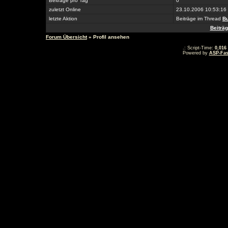
Beiträge pro Tag
0
zuletzt Online
23.10.2006 10:53:16
letzte Aktion
Beiträge im Thread
B
Beiträ
Forum Übersicht
» Profil ansehen
.: Script-Time:
0,016
Powered by
ASP-Fas