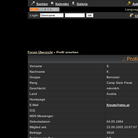
Suchen
Kalender
Galerie
Auk
Languag
Login:
Ch
Forum Übersicht
» Profil ansehen
.: Prof
Vorname
S.
Nachname
K.
Gruppe
Benutzer
Rang
Camp Stein Freak
Geschlecht
männlich
Land
Austria
Homepage
-
E-Mail
Kreutz@gmx.at
ICQ
MSN Messenger
Geburtsdatum
04.05.1984
Mitglied seit
23.06.2005 10:07:07
Beiträge
3918