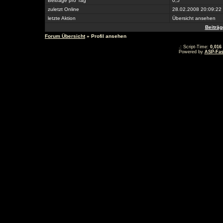
Beiträge pro Tag
0,5
zuletzt Online
28.02.2008 20:09:22
letzte Aktion
Übersicht ansehen
Beiträ
Forum Übersicht
» Profil ansehen
.: Script-Time:
0,016
Powered by
ASP-Fas