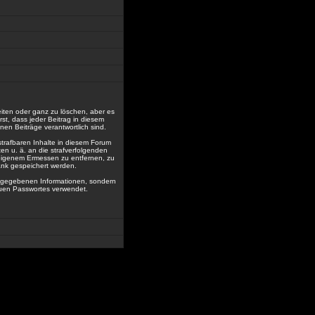
eiten oder ganz zu löschen, aber es
rst, dass jeder Beitrag in diesem
en Beiträge verantwortlich sind.
trafbaren Inhalte in diesem Forum
en u. ä. an die strafverfolgenden
eigenem Ermessen zu entfernen, zu
ank gespeichert werden.
angegebenen Informationen, sondern
euen Passwortes verwendet.