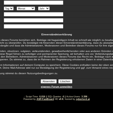
.
.
Einverständniserklärung
 dieses Forums bemühen sich, Beiträge mit fragwürdigem Inhalt so schnell wie möglich zu bearb
hricht zu überprüfen. Du bestätigst mit Absenden dieser Einverständniserklärung, dass du akzeptie
ergibt und dass die Administratoren, Moderatoren und Betreiber dieses Forums nur für ihre eigen
igenden, obszönen, vulgären, verleumdenden, gewaltverherrlichenden oder aus anderen Gründen s
diese Regel führen zu sofortiger und permanenter Sperrung, wir behalten uns vor, Verbindungsdat
den Betreibern, Administratoren und Moderatoren dieses Forums das Recht ein, Beiträge nach 
sperren. Du stimmst zu, dass die im Rahmen der Registrierung erhobenen Daten in einer Datenb
m Informationen auf deinem Computer zu speichern. Diese Cookies enthalten keine der oben 
t. Deine Mail-Adresse wird nur zur Bestätigung der Registrierung und ggf. zum Versand eines n
erung stimmst du diesen Nutzungsbedingungen zu.
eigenes Forum anmelden
.: Script-Time:
0,016
|| SQL-Queries:
4
|| Active-Users:
3 206
:.
Powered by
ASP-FastBoard
HE
v0.8
, hosted by
cyberlord.at