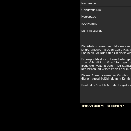
Nachname
Geburtsdatum
Homepage
ICQ-Nummer
MSN Messenger
Die Administratoren und Moderatoren
ist nicht möglich, jede einzelne Nac
Forum die Meinung des Urhebers wied
Du verpflichtest dich, keine beleid
zu veröffentlichen. Verstöße gegen 
Behörden weiterzugeben. Du räumst 
bearbeiten, zu verschieben oder zu 
Dieses System verwendet Cookies, u
dienen ausschließlich deinem Komfor
Durch das Abschließen der Registri
Forum Übersicht
» Registrieren