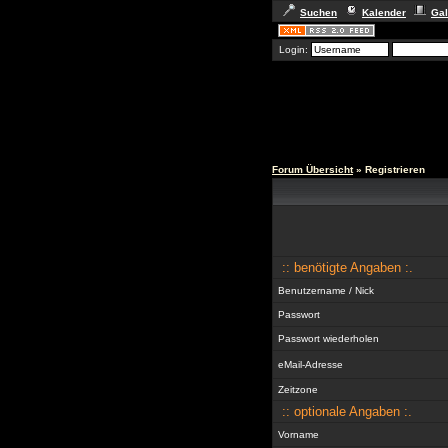
Suchen
Kalender
Gal
Login:
Forum Übersicht
» Registrieren
:: benötigte Angaben :.
Benutzername / Nick
Passwort
Passwort wiederholen
eMail-Adresse
Zeitzone
:: optionale Angaben :.
Vorname