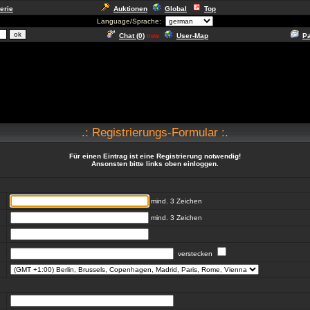
erie
Auktionen
Global
Top
Language/Sprache:
Chat (
0
)
User-Map
P
new
.: Registrierungs-Formular :.
Für einen Eintrag ist eine Registrierung notwendig!
Ansonsten bitte links oben einloggen.
mind. 3 Zeichen
mind. 3 Zeichen
verstecken