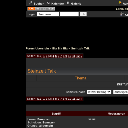
Suchen
Kalender
Galerie
Auk
Languag
Login:
Ch
Forum Übersicht
»
Bla Bla Bla
» Steinzeit Talk
Seiten: (
12
)
1
2
[3]
4
5
6
7
8
9
10
11
12
»
Steinzeit Talk
Thema
nur fü
sortieren nach
Seiten: (
12
)
1
2
[3]
4
5
6
7
8
9
10
11
12
»
Zugriff
Moderatoren
keine
Lesen:
Benutzer
Schreiben:
Benutzer
Gruppe:
allgemein