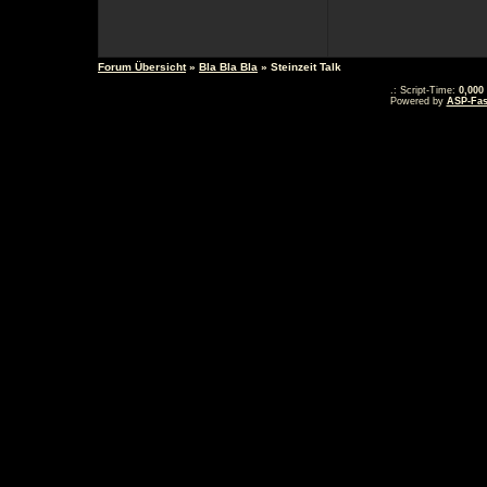
Forum Übersicht
»
Bla Bla Bla
» Steinzeit Talk
.: Script-Time:
0,000
Powered by
ASP-Fas