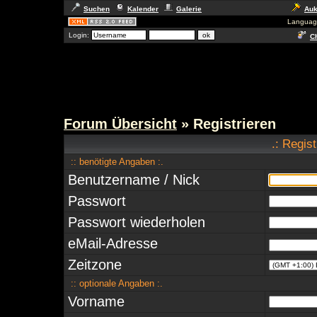
Suchen
Kalender
Galerie
Auk
Languag
Login:
Ch
Forum Übersicht
» Registrieren
.: Regis
:: benötigte Angaben :.
Benutzername / Nick
Passwort
Passwort wiederholen
eMail-Adresse
Zeitzone
:: optionale Angaben :.
Vorname