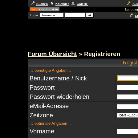
Suchen
Kalender
Galerie
Auk
Languag
Login:
Ch
Forum Übersicht
» Registrieren
.: Regis
:: benötigte Angaben :.
Benutzername / Nick
Passwort
Passwort wiederholen
eMail-Adresse
Zeitzone
:: optionale Angaben :.
Vorname