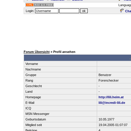
Languag
Login:
Cha
Forum Übersicht
» Profil ansehen
.
Vorname
Nachname
Gruppe
Benutzer
Rang
Forenchecker
Geschlecht
-
Land
-
Homepage
http://lili.heim.at
E-Mail
lili@incredi-lili.de
ICQ
MSN Messenger
Geburtsdatum
10.05.1977
Mitglied seit
19.04.2005 01:07:07
Beiträge
4