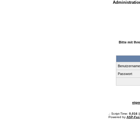
Administration
Bitte mit Ih
Benutzernam
Passwort
eige
.: Script-Time:
0,016
|
Powered by
ASP-Fas