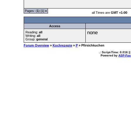
Pages: (
1
) [1]
»
all Times are
GMT +1:00
Access
none
Reading:
all
Writing:
all
Group:
general
Forum Overview
»
Kochrezepte
»
P
» Pfirsichkuchen
.: Script-Time:
0.016
||
Powered by
ASP-Fas