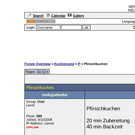
MEN
HELF
Search
Calendar
Gallery
Languag
Login:
Forum Overview
»
Kochrezepte
»
P
» Pfirsichkuchen
Pages: (
1
) [1]
»
Pfirsichkuchen
ruskajadewka
Group:
User
Level:
Pfirsichkuchen
Posts:
569
Joined: 9/10/2008
20 min Zubereitung
IP-Address: saved
40 min Backzeit