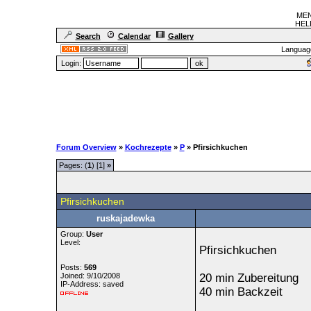
MEN
HELF
Search
Calendar
Gallery
Languag
Login:
Forum Overview
»
Kochrezepte
»
P
» Pfirsichkuchen
Pages: (
1
) [1]
»
Pfirsichkuchen
ruskajadewka
Group:
User
Level:
Pfirsichkuchen
Posts:
569
Joined: 9/10/2008
20 min Zubereitung
IP-Address: saved
40 min Backzeit