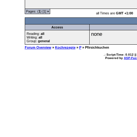
Pages: (
1
) [1]
»
all Times are
GMT +1:00
Access
none
Reading:
all
Writing:
all
Group:
general
Forum Overview
»
Kochrezepte
»
P
» Pfirsichkuchen
.: Script-Time:
0.012
||
Powered by
ASP-Fas