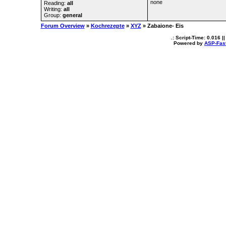
none
Reading:
all
Writing:
all
Group:
general
Forum Overview
»
Kochrezepte
»
XYZ
» Zabaione- Eis
.: Script-Time:
0.016
||
Powered by
ASP-Fas