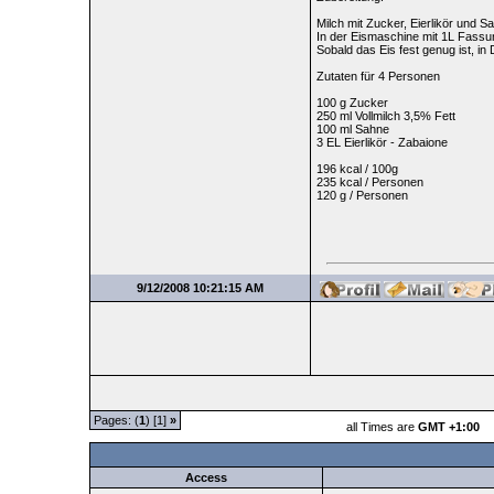
Milch mit Zucker, Eierlikör und 
In der Eismaschine mit 1L Fassun
Sobald das Eis fest genug ist, in 
Zutaten für 4 Personen
100 g Zucker
250 ml Vollmilch 3,5% Fett
100 ml Sahne
3 EL Eierlikör - Zabaione
196 kcal / 100g
235 kcal / Personen
120 g / Personen
9/12/2008 10:21:15 AM
Pages: (
1
) [1]
»
all Times are
GMT +1:00
Access