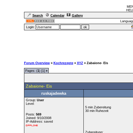
MEN
HELF
Search
Calendar
Gallery
Languag
Login:
Forum Overview
»
Kochrezepte
»
XYZ
» Zabaione- Eis
Pages: (
1
) [1]
»
Zabaione- Eis
ruskajadewka
Group:
User
Level:
5 min Zubereitung
30 min Ruhezeit
Posts:
569
Joined: 9/10/2008
IP-Address: saved
Zubereitung: