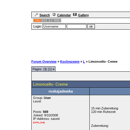
Search
Calendar
Gallery
Login:
Forum Overview
»
Kochrezepte
»
L
» Limoncello- Creme
Pages: (
1
) [1]
»
Limoncello- Creme
ruskajadewka
Group:
User
Level:
15 min Zubereitung
Posts:
569
120 min Ruhezeit
Joined: 9/10/2008
IP-Address: saved
Zubereitung: