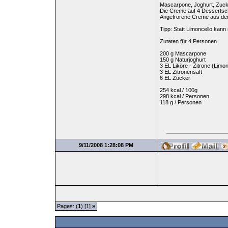
Mascarpone, Joghurt, Zucke
Die Creme auf 4 Dessertschä
Angefrorene Creme aus dem
Tipp: Statt Limoncello kan
Zutaten für 4 Personen
200 g Mascarpone
150 g Naturjoghurt
3 EL Liköre - Zitrone (Limon
3 EL Zitronensaft
6 EL Zucker
254 kcal / 100g
298 kcal / Personen
118 g / Personen
9/11/2008 1:28:08 PM
Pages: (
1
) [1]
»