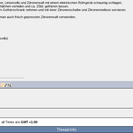
r, Limoncello und Zitronensaft mit einem elektrischen Rührgerät schaumig schlagen.
lchen verteilen und ca. 2Std. gefrieren lassen.
 Gefrierschrank nehmen und mit einer Zitronenscheibe und Zitronenmelisse servieren.
n man auch frisch gepressten Zitronensaft verwenden.
cello)
all Times are
GMT +1:00
Thread-Info