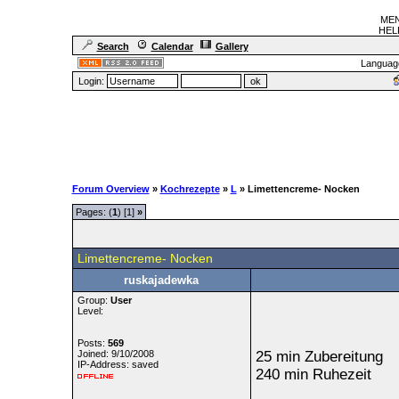
MEN
HELF
Search
Calendar
Gallery
Languag
Login:
Forum Overview
»
Kochrezepte
»
L
» Limettencreme- Nocken
Pages: (
1
) [1]
»
Limettencreme- Nocken
ruskajadewka
Group:
User
Level:
Posts:
569
Joined: 9/10/2008
25 min Zubereitung
IP-Address: saved
240 min Ruhezeit