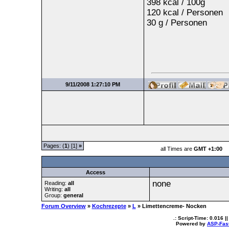
398 kcal / 100g
120 kcal / Personen
30 g / Personen
9/11/2008 1:27:10 PM
Pages: (
1
) [1]
»
all Times are
GMT +1:00
Access
none
Reading:
all
Writing:
all
Group:
general
Forum Overview
»
Kochrezepte
»
L
» Limettencreme- Nocken
.: Script-Time:
0.016
||
Powered by
ASP-Fas