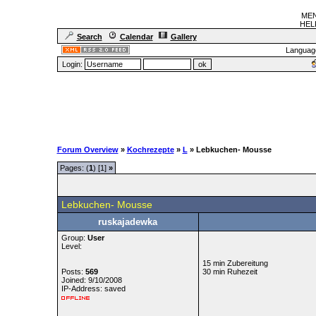
MEN
HELF
Search
Calendar
Gallery
Languag
Login:
Forum Overview
»
Kochrezepte
»
L
» Lebkuchen- Mousse
Pages: (
1
) [1]
»
Lebkuchen- Mousse
ruskajadewka
Group:
User
Level:
15 min Zubereitung
Posts:
569
30 min Ruhezeit
Joined: 9/10/2008
IP-Address: saved