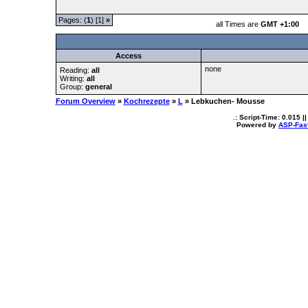
Pages: (
1
) [1]
»
all Times are
GMT +1:00
Access
none
Reading:
all
Writing:
all
Group:
general
Forum Overview
»
Kochrezepte
»
L
» Lebkuchen- Mousse
.: Script-Time:
0.015
||
Powered by
ASP-Fas