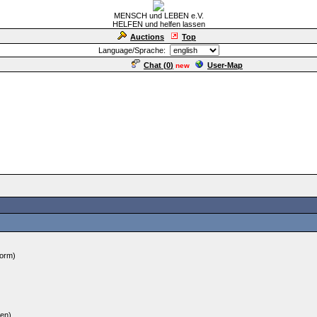
MENSCH und LEBEN e.V.
HELFEN und helfen lassen
Auctions
Top
Language/Sprache:
Chat (
0
)
User-Map
new
form)
ben)