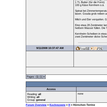
1 TL Butter (für die Form)
100 g Käse Kernhem o.ä.
Spinat bei Zimmertemperatur
lasen. Gouda grob reiben u
Milch und Eier verquirlen.
Eine etwa 28 Zentimeter lan
heißem Wasser füllen. Die 
Kernheim-Scheiben in etwa z
zwei Zentimeter dicke Sch
9/11/2008 10:37:47 AM
Pages: (
1
) [1]
»
Access
none
Reading:
all
Writing:
all
Group:
general
Forum Overview
»
Kochrezepte
»
H
» Hörnchen-Terrine