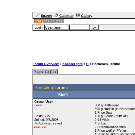
Search
Calendar
Gallery
Login:
Forum Overview
»
Kochrezepte
»
H
» Hörnchen-Terrine
Pages: (
1
) [1]
»
Hörnchen-Terrine
Steffi
Group:
User
Level:
300 g Blattspinat
300 g Nudeln (in Hörnchen
1 Prise Salz
Posts:
225
150 g Gouda (mittelalt)
Joined: 9/8/2008
0,1 l Milch
IP-Address: saved
4 St Eier
2 St Knoblauchzehen
1 Prise weißer Pfeffer
1 Prise Muskatnuss (gerie