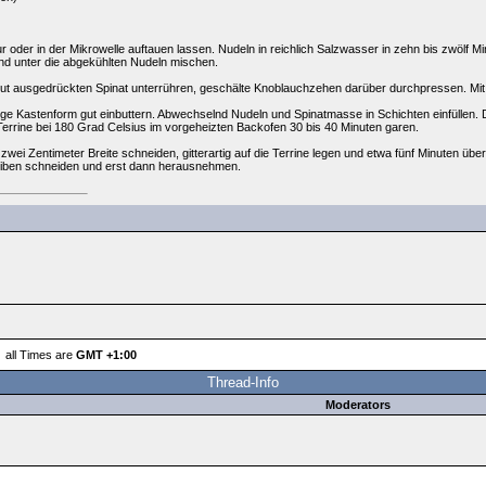
 oder in der Mikrowelle auftauen lassen. Nudeln in reichlich Salzwasser in zehn bis zwölf M
nd unter die abgekühlten Nudeln mischen.
 Gut ausgedrückten Spinat unterrühren, geschälte Knoblauchzehen darüber durchpressen. Mit 
ge Kastenform gut einbuttern. Abwechselnd Nudeln und Spinatmasse in Schichten einfüllen. D
Terrine bei 180 Grad Celsius im vorgeheizten Backofen 30 bis 40 Minuten garen.
wei Zentimeter Breite schneiden, gitterartig auf die Terrine legen und etwa fünf Minuten übe
eiben schneiden und erst dann herausnehmen.
all Times are
GMT +1:00
Thread-Info
Moderators