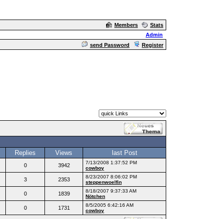
Members
Stats
Admin
send Password
Register
Replies
Views
last Post
7/13/2008 1:37:52 PM
0
3942
cowboy
8/23/2007 8:06:02 PM
3
2353
steppenwoelfin
8/18/2007 9:37:33 AM
0
1839
Nötchen
8/5/2005 6:42:16 AM
0
1731
cowboy