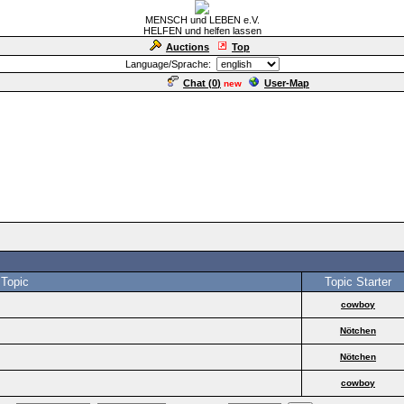
MENSCH und LEBEN e.V.
HELFEN und helfen lassen
Auctions
Top
Language/Sprache:
Chat (
0
)
User-Map
new
Topic
Topic Starter
cowboy
Nötchen
Nötchen
cowboy