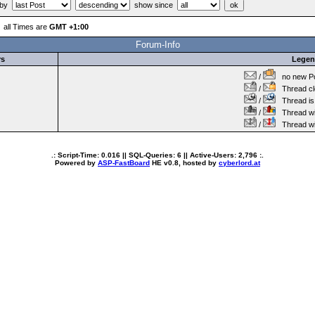
 by
show since
all Times are
GMT +1:00
Forum-Info
rs
Lege
/
no new Po
/
Thread cl
/
Thread is 
/
Thread wit
/
Thread wi
.: Script-Time:
0.016
|| SQL-Queries:
6
|| Active-Users:
2,796
:.
Powered by
ASP-FastBoard
HE
v0.8
, hosted by
cyberlord.at