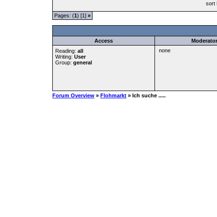
sort
Pages: (
1
) [1]
»
Access
Moderato
none
Reading:
all
Writing:
User
Group:
general
Forum Overview
»
Flohmarkt
» Ich suche .....