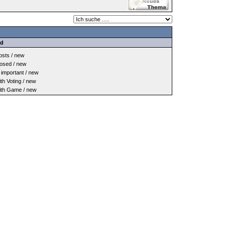
nd
sts / new
osed / new
important / new
h Voting / new
th Game / new