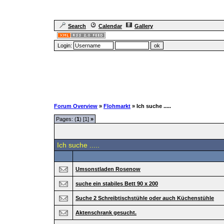
Search
Calendar
Gallery
Login:
Forum Overview
»
Flohmarkt
» Ich suche .....
Pages: (
1
) [1]
»
Ich suche .....
Umsonstladen Rosenow
suche ein stabiles Bett 90 x 200
Suche 2 Schreibtischstühle oder auch Küchenstühle
Aktenschrank gesucht.