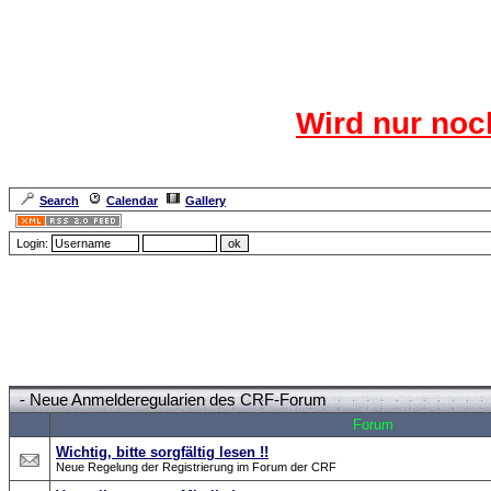
Das CR
Wird nur noc
Für den harten Ke
Neuanmel
Search
Calendar
Gallery
Lang
Login:
Forum Overview
-
Neue Anmelderegularien des CRF-Forum
Forum
Wichtig, bitte sorgfältig lesen !!
Neue Regelung der Registrierung im Forum der CRF