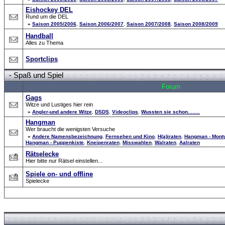
Eishockey DEL
Rund um die DEL
»
Saison 2005/2006
,
Saison 2006/2007
,
Saison 2007/2008
,
Saison 2008/2009
Handball
Alles zu Thema
Sportclips
-
Spaß und Spiel
Forum
Gags
Witze und Lustiges hier rein
»
Angler-und andere Witze
,
DSDS
,
Videoclips
,
Wussten sie schon........
Hangman
Wer braucht die wenigsten Versuche
»
Andere Namensbezeichnung
,
Fernsehen und Kino
,
H(a)iraten
,
Hangman - Mont
Hangman - Puppenkiste
,
Kneipenraten
,
Misswahlen
,
Walraten
,
Aalraten
Rätselecke
Hier bitte nur Rätsel einstellen...
Spiele on- und offline
Spielecke
Forum Overview