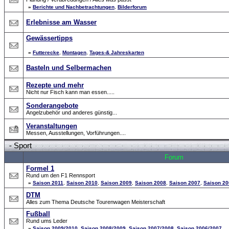
»
Berichte und Nachbetrachtungen
,
Bilderforum
Erlebnisse am Wasser
Gewässertipps
»
Futterecke
,
Montagen
,
Tages-& Jahreskarten
Basteln und Selbermachen
Rezepte und mehr
Nicht nur Fisch kann man essen.....
Sonderangebote
Angelzubehör und anderes günstig...
Veranstaltungen
Messen, Ausstellungen, Vorführungen....
-
Sport
Forum
Formel 1
Rund um den F1 Rennsport
»
Saison 2011
,
Saison 2010
,
Saison 2009
,
Saison 2008
,
Saison 2007
,
Saison 20
DTM
Alles zum Thema Deutsche Tourenwagen Meisterschaft
Fußball
Rund ums Leder
»
Saison 2009/2010
,
Saison 2008/2009
,
Saison 2007/2008
,
Saison 2006/2007