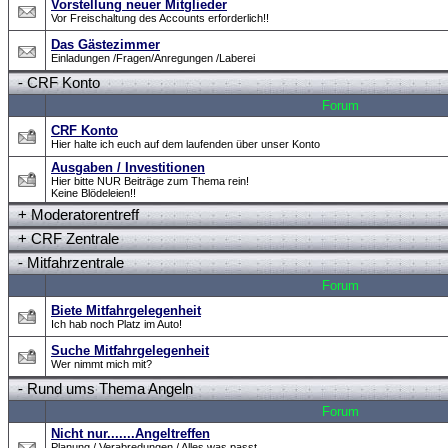
Vorstellung neuer Mitglieder
Vor Freischaltung des Accounts erforderlich!!
Das Gästezimmer
Einladungen /Fragen/Anregungen /Laberei
-
CRF Konto
Forum
CRF Konto
Hier halte ich euch auf dem laufenden über unser Konto
Ausgaben / Investitionen
Hier bitte NUR Beiträge zum Thema rein!
Keine Blödeleien!!
+
Moderatorentreff
+
CRF Zentrale
-
Mitfahrzentrale
Forum
Biete Mitfahrgelegenheit
Ich hab noch Platz im Auto!
Suche Mitfahrgelegenheit
Wer nimmt mich mit?
-
Rund ums Thema Angeln
Forum
Nicht nur.......Angeltreffen
Planung / Verabredungen / Alles was passt