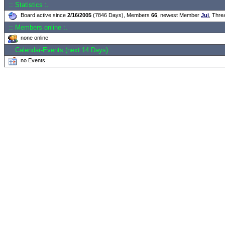
:: Statistics :.
Board active since
2/16/2005
(7846 Days), Members
66
, newest Member
Jui
, Thr
:: Members online :.
none online
:: Calendar-Events (next 14 Days) :.
no Events
.: Script-Time:
0.047
|
Powered by
ASP-Fas