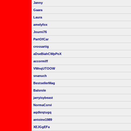
Janny
Gaara
Laura
amelyfox
Journi76
PartOfCar
crossartig
aDseBiahCWpPoX
accormiff
VWnqUTOOW
snanuch
BestsellerMag
Balsrole
jarryisybeast
NormaCorvi
aqdkrqtugq
antoine1989
XEJGgEFa