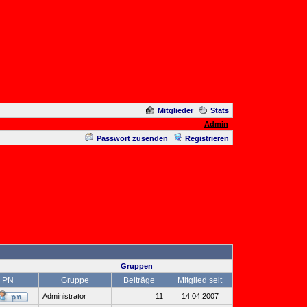
Mitglieder
Stats
Admin
Passwort zusenden
Registrieren
Gruppen
PN
Gruppe
Beiträge
Mitglied seit
Administrator
11
14.04.2007