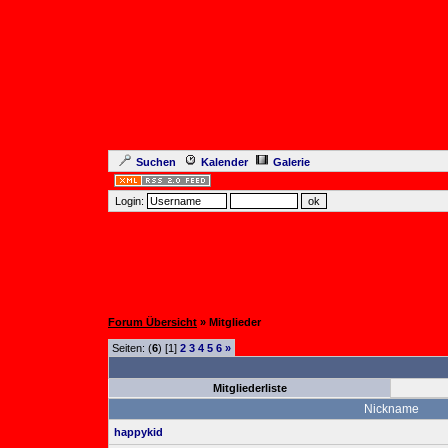
Suchen
Kalender
Galerie
Login:
Forum Übersicht
» Mitglieder
Seiten: (
6
) [1]
2
3
4
5
6
»
Mitgliederliste
Nickname
happykid