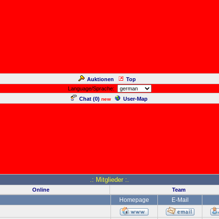
Auktionen
Top
Language/Sprache:
Chat (
0
)
User-Map
new
.: Mitglieder :.
Online
Team
Homepage
E-Mail