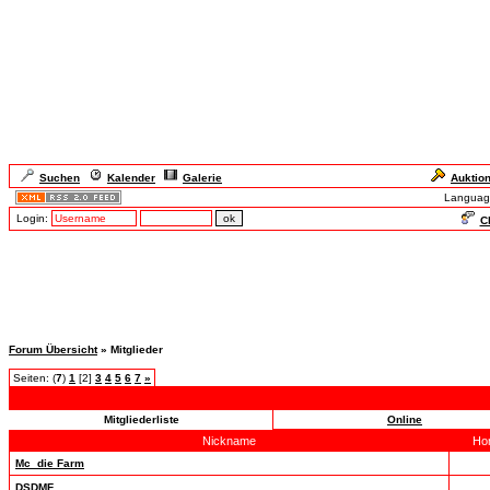
Suchen
Kalender
Galerie
Auktio
Languag
Login:
Ch
Forum Übersicht
» Mitglieder
Seiten: (
7
)
1
[2]
3
4
5
6
7
»
Mitgliederliste
Online
Nickname
Ho
Mc_die Farm
DSDMF