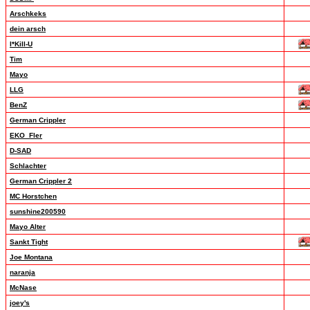
Arschkeks
dein arsch
I*Kill-U
Tim
Mayo
LLG
BenZ
German Crippler
EKO_Fler
D-SAD
Schlachter
German Crippler 2
MC Horstchen
sunshine200590
Mayo Alter
Sankt Tight
Joe Montana
naranja
McNase
joey's