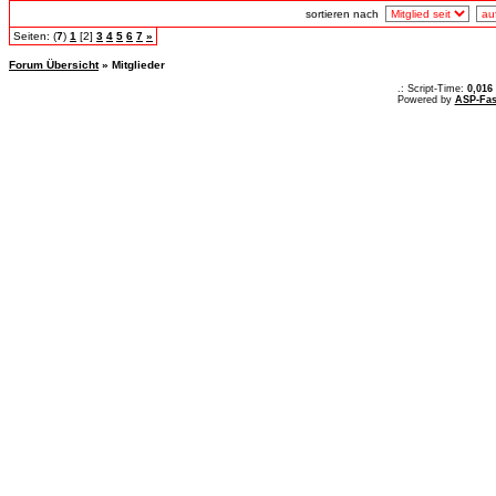
sortieren nach
Seiten: (
7
)
1
[2]
3
4
5
6
7
»
Forum Übersicht
» Mitglieder
.: Script-Time:
0,016
Powered by
ASP-Fas